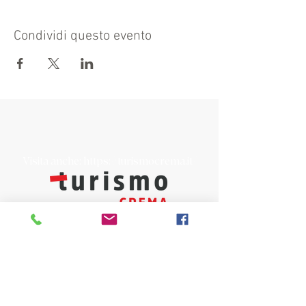
Condividi questo evento
Visita anche:
https://turismocrema.it/
a cura dell'Assessorato al Turismo di Crema
INFORMATIVA EX ART. 13 GDPR
INFOPOINT - PRO LOCO CREMA APS
Piazza Duomo 22, 26013 Crema (Cr)