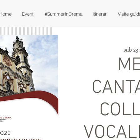
Home
Eventi
#SummerInCrema
itinerari
Visite guid
sab 23 
M
CANT
COL
VOCAL