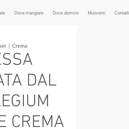
ate
Dove mangiare
Dove dormire
Muoversi
Contatti
set
  |  
Crema
ESSA
ATA DAL
LEGIUM
E CREMA