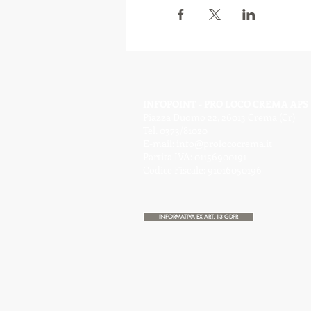
INFOPOINT - PRO LOCO CREMA APS
Piazza Duomo 22, 26013 Crema (Cr)
Tel. 0373/81020
E-mail:
info@prolococrema.it
Partita IVA: 01156900191
Codice Fiscale: 91016050196
INFORMATIVA EX ART. 13 GDPR