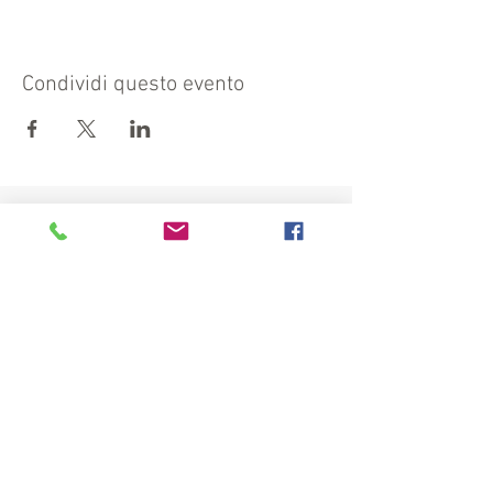
Condividi questo evento
Visita anche:
https://turismocrema.it/
a cura dell'Assessorato al Turismo di Crema
INFORMATIVA EX ART. 13 GDPR