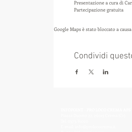
Presentazione a cura di Car
Partecipazione gratuita
Google Maps è stato bloccato a causa 
Condividi quest
INFOPOINT - PRO LOCO CREMA APS
Piazza Duomo 22, 26013 Crema (Cr)
Tel. 0373/81020
E-mail:
info@prolococrema.it