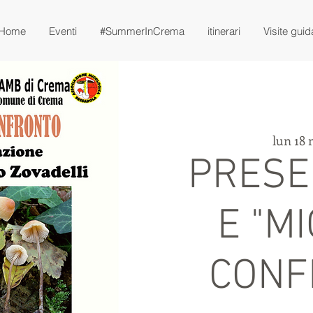
Home
Eventi
#SummerInCrema
itinerari
Visite guid
lun 18
PRESE
E "M
CONF