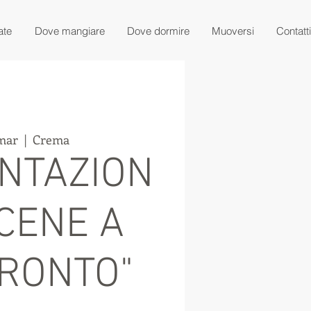
ate
Dove mangiare
Dove dormire
Muoversi
Contatti
 mar
  |  
Crema
NTAZION
ICENE A
RONTO"