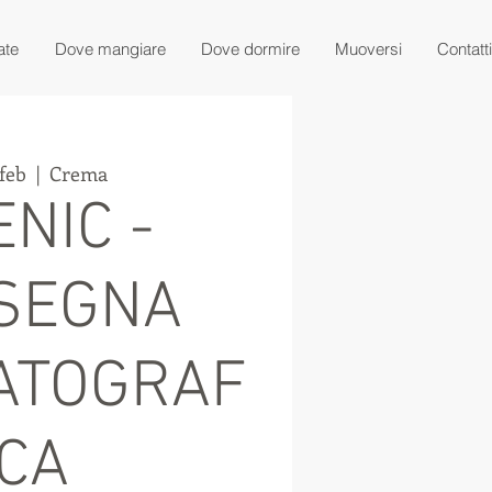
ate
Dove mangiare
Dove dormire
Muoversi
Contatti
feb
  |  
Crema
NIC -
SEGNA
ATOGRAF
ICA