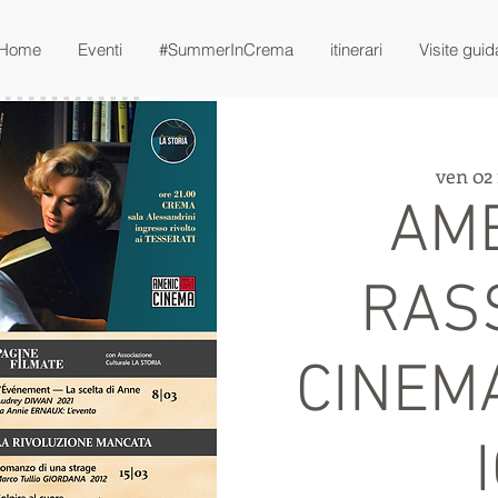
Home
Eventi
#SummerInCrema
itinerari
Visite guid
ven 02 
AME
RAS
CINEM