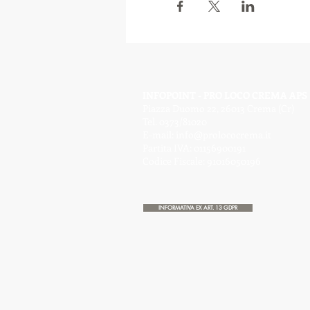
INFOPOINT - PRO LOCO CREMA APS
Piazza Duomo 22, 26013 Crema (Cr)
Tel. 0373/81020
E-mail:
info@prolococrema.it
Partita IVA: 01156900191
Codice Fiscale: 91016050196
INFORMATIVA EX ART. 13 GDPR