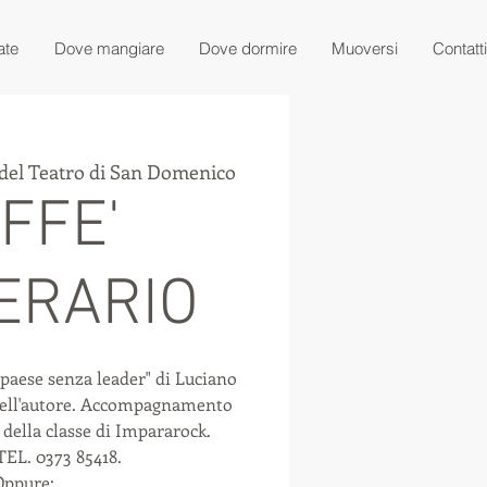
ate
Dove mangiare
Dove dormire
Muoversi
Contatti
 del Teatro di San Domenico
FFE'
ERARIO
paese senza leader" di Luciano
dell'autore. Accompagnamento
i della classe di Impararock.
 TEL. 0373 85418.
Oppure: