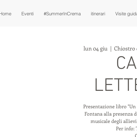
Home
Eventi
#SummerInCrema
itinerari
Visite guid
lun 04 giu
  |  
Chiostro
CA
LETT
Presentazione libro "Un 
Fontana alla presenza 
musicale degli alliev
Per info: