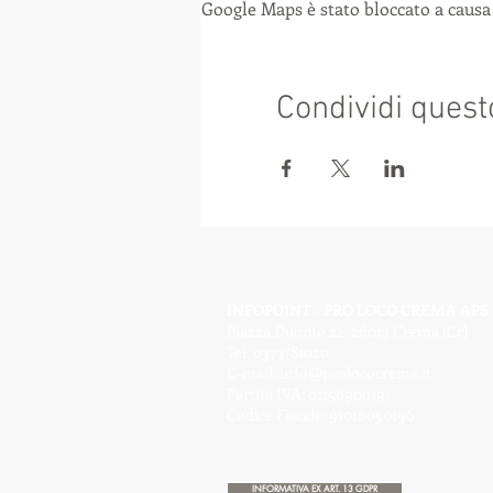
Google Maps è stato bloccato a causa 
Condividi quest
INFOPOINT - PRO LOCO CREMA APS
Piazza Duomo 22, 26013 Crema (Cr)
Tel. 0373/81020
E-mail:
info@prolococrema.it
Partita IVA: 01156900191
Codice Fiscale: 91016050196
INFORMATIVA EX ART. 13 GDPR