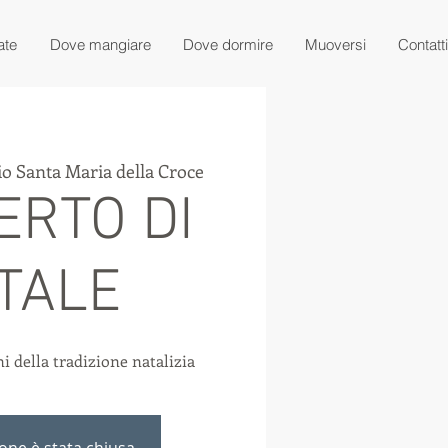
ate
Dove mangiare
Dove dormire
Muoversi
Contatti
o Santa Maria della Croce
ERTO DI
TALE
ni della tradizione natalizia
ione è stata chiusa