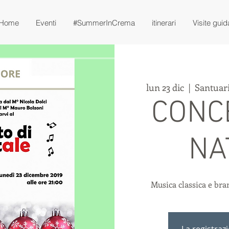
Home
Eventi
#SummerInCrema
itinerari
Visite guid
lun 23 dic
  |  
Santuari
CONC
NA
Musica classica e bra
La registraz