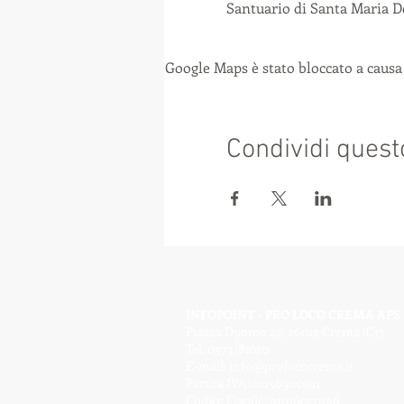
Santuario di Santa Maria De
Google Maps è stato bloccato a causa 
Condividi quest
INFOPOINT - PRO LOCO CREMA APS
Piazza Duomo 22, 26013 Crema (Cr)
Tel. 0373/81020
E-mail:
info@prolococrema.it
Partita IVA: 01156900191
Codice Fiscale: 91016050196