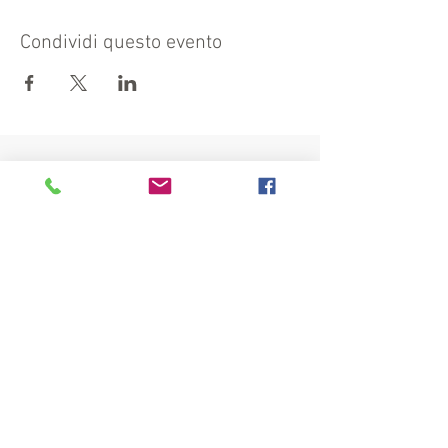
Condividi questo evento
Visita anche:
https://turismocrema.it/
a cura dell'Assessorato al Turismo di Crema
INFORMATIVA EX ART. 13 GDPR
INFOPOINT - PRO LOCO CREMA APS
Piazza Duomo 22, 26013 Crema (Cr)