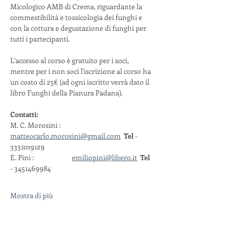
Micologico AMB di Crema, riguardante la 
commestibilità e tossicologia dei funghi e 
con la cottura e degustazione di funghi per 
tutti i partecipanti.
L'accesso al corso è gratuito per i soci, 
mentre per i non soci l'iscrizione al corso ha 
un costo di 25€ (ad ogni iscritto verrà dato il 
libro Funghi della Pianura Padana).
Contatti:
M. C. Morosini
:
matteocarlo.morosini@gmail.com
Tel
 - 
3331019129
E.
Pini
:		
emiliopini@libero.it
Tel
- 3451469984
Mostra di più