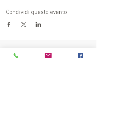
Condividi questo evento
Visita anche:
https://turismocrema.it/
a cura dell'Assessorato al Turismo di Crema
INFORMATIVA EX ART. 13 GDPR
INFOPOINT - PRO LOCO CREMA APS
Piazza Duomo 22, 26013 Crema (Cr)