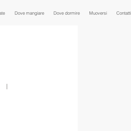
ate
Dove mangiare
Dove dormire
Muoversi
Contatti
‎
  |  