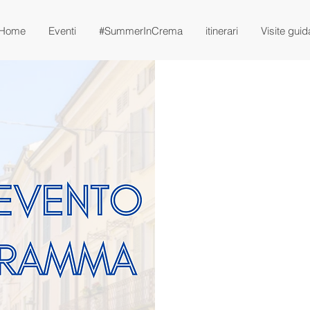
Home
Eventi
#SummerInCrema
itinerari
Visite guid