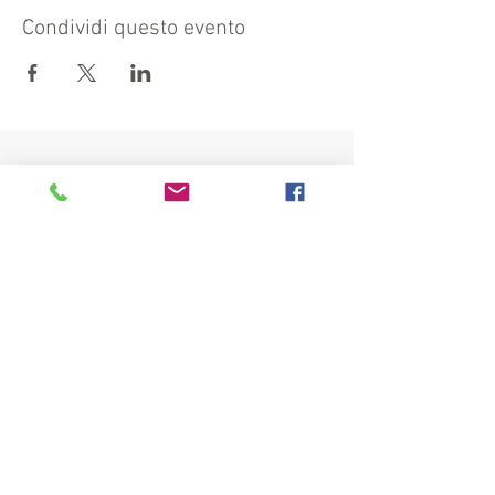
Condividi questo evento
Visita anche:
https://turismocrema.it/
a cura dell'Assessorato al Turismo di Crema
INFORMATIVA EX ART. 13 GDPR
INFOPOINT - PRO LOCO CREMA APS
Piazza Duomo 22, 26013 Crema (Cr)
Tel. 0373/81020