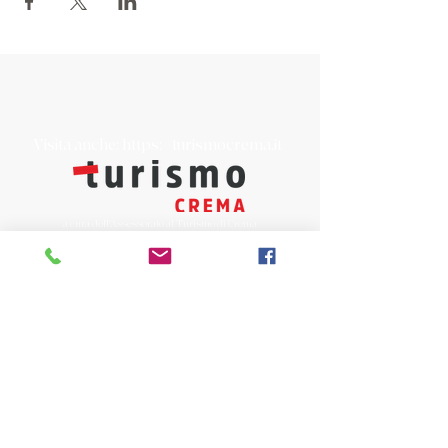
Visita anche:
https://turismocrema.it/
a cura dell'Assessorato al Turismo di Crema
INFORMATIVA EX ART. 13 GDPR
INFOPOINT - PRO LOCO CREMA APS
Piazza Duomo 22, 26013 Crema (Cr)
Tel. 0373/81020
E-mail:
info@prolococrema.it
Partita IVA:
01156900191
Codice Fiscale:
91016050196