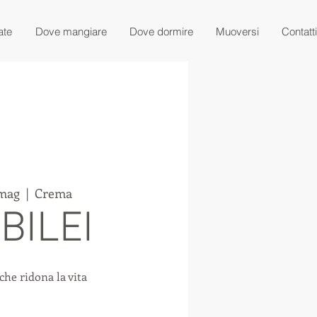
ate
Dove mangiare
Dove dormire
Muoversi
Contatti
 mag
  |  
Crema
BILEI
che ridona la vita