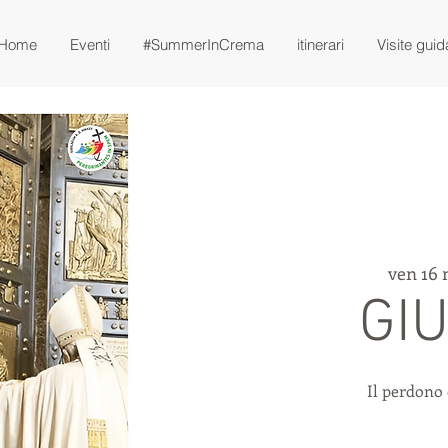
Home
Eventi
#SummerInCrema
itinerari
Visite guid
ven 16
GIU
Il perdono 