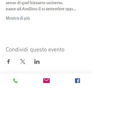
senso di quel bizzarro universo.
nasce ad Avellino il 21 settembre 1991…
Mostra di più
Condividi questo evento
Visita anche:
https://turismocrema.it/
a cura dell'Assessorato al Turismo di Crema