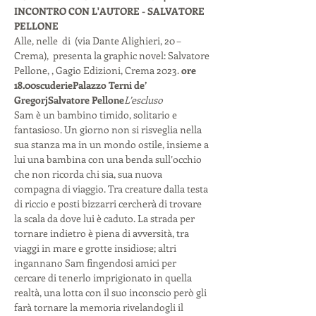
INCONTRO CON L'AUTORE - SALVATORE 
PELLONE
Alle
, nelle 
 di 
 (via Dante Alighieri, 20 – 
Crema), 
 presenta la graphic novel: Salvatore 
Pellone, 
, Gagio Edizioni, Crema 2023.
 ore 
18.00
scuderie
Palazzo Terni de’ 
Gregorj
Salvatore Pellone
L’escluso
Sam è un bambino timido, solitario e 
fantasioso. Un giorno non si risveglia nella 
sua stanza ma in un mondo ostile, insieme a 
lui una bambina con una benda sull’occhio 
che non ricorda chi sia, sua nuova 
compagna di viaggio. Tra creature dalla testa 
di riccio e posti bizzarri cercherà di trovare 
la scala da dove lui è caduto. La strada per 
tornare indietro è piena di avversità, tra 
viaggi in mare e grotte insidiose; altri 
ingannano Sam fingendosi amici per 
cercare di tenerlo imprigionato in quella 
realtà, una lotta con il suo inconscio però gli 
farà tornare la memoria rivelandogli il 