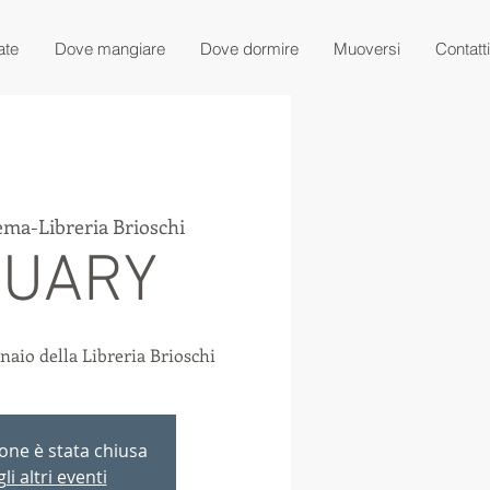
ate
Dove mangiare
Dove dormire
Muoversi
Contatti
ema-Libreria Brioschi
NUARY
aio della Libreria Brioschi
ione è stata chiusa
li altri eventi