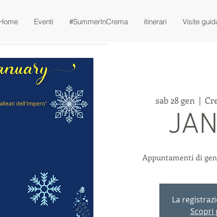
Home
Eventi
#SummerInCrema
itinerari
Visite guid
sab 28 gen
  |  
Cr
JA
Appuntamenti di genn
La registraz
Scopri g