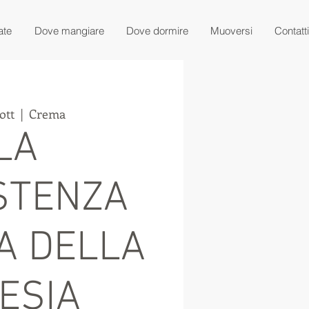
ate
Dove mangiare
Dove dormire
Muoversi
Contatti
ott
  |  
Crema
LA
STENZA
A DELLA
ESIA