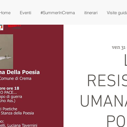
Home
Eventi
#SummerInCrema
itinerari
Visite guid
ven 31 
RESI
UMAN
PO