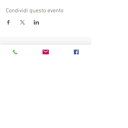
Condividi questo evento
Visita anche:
https://turismocrema.it/
a cura dell'Assessorato al Turismo di Crema
INFORMATIVA EX ART. 13 GDPR
INFOPOINT - PRO LOCO CREMA APS
Piazza Duomo 22, 26013 Crema (Cr)
Tel. 0373/81020