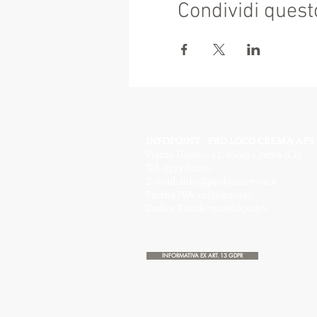
Condividi quest
INFOPOINT - PRO LOCO CREMA APS
Piazza Duomo 22, 26013 Crema (Cr)
Tel. 0373/81020
E-mail:
info@prolococrema.it
Partita IVA: 01156900191
Codice Fiscale: 91016050196
INFORMATIVA EX ART. 13 GDPR