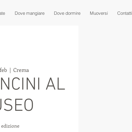
ate
Dove mangiare
Dove dormire
Muoversi
Contatti
feb
  |  
Crema
NCINI AL
USEO
 edizione