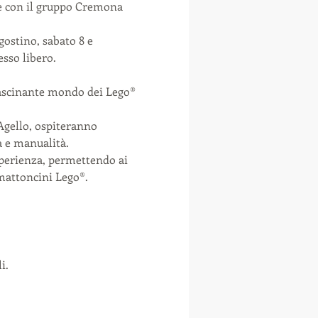
ne con il gruppo Cremona 
gostino, sabato 8 e 
esso libero.
fascinante mondo dei Lego® 
Agello, ospiteranno 
a e manualità.
esperienza, permettendo ai 
 mattoncini Lego®.
i.