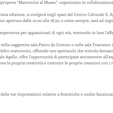
 ripropone “Mattoncini al Museo”, organizzato in collaborazio
cima edizione, si svolgerà negli spazi del Centro Culturale S. A
on apertura dalle 10.00 alle 18.30, e come sempre, sarà ad ingr
esperienza per appassionati di ogni età, mettendo in luce l’af
e nella suggestiva sala Pietro da Cemmo e nelle sale Francesco 
celebri mattoncini, offrendo uno spettacolo che stimola fantasi
Sale Agello, offre l’opportunità di partecipare attivamente all’
rova la propria creatività e costruire le proprie creazioni con i
delle tue impostazioni relative a Statistiche e cookie funzional