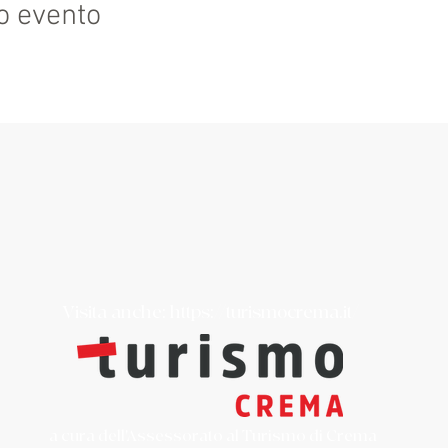
o evento
Visita anche:
https://turismocrema.it/
a cura dell'Assessorato al Turismo di Crema