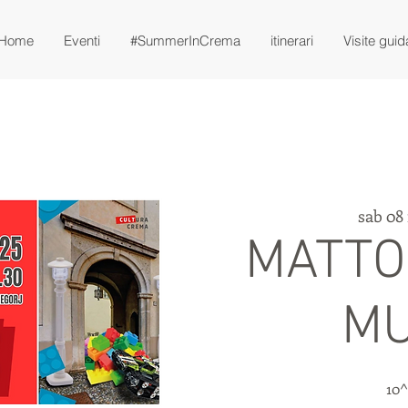
Home
Eventi
#SummerInCrema
itinerari
Visite guid
sab 08 
MATTO
M
10^