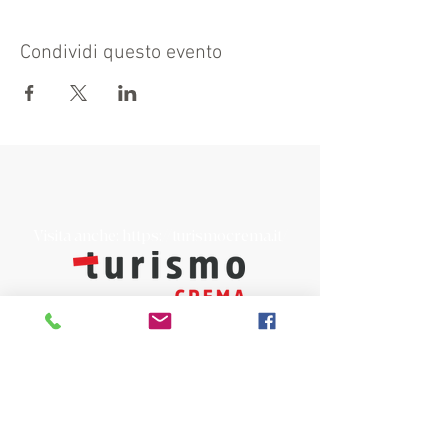
Condividi questo evento
Visita anche:
https://turismocrema.it/
a cura dell'Assessorato al Turismo di Crema
INFORMATIVA EX ART. 13 GDPR
INFOPOINT - PRO LOCO CREMA APS
Piazza Duomo 22, 26013 Crema (Cr)