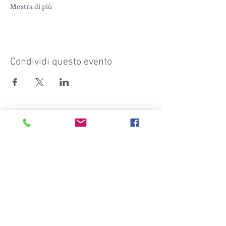
Mostra di più
Condividi questo evento
Visita anche:
https://turismocrema.it/
a cura dell'Assessorato al Turismo di Crema
INFORMATIVA EX ART. 13 GDPR