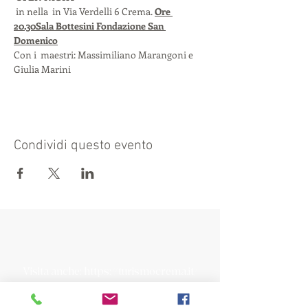
 in 
nella 
 in Via Verdelli 6 Crema. 
Ore 
20.30
Sala Bottesini 
Fondazione San 
Domenico
Con i  maestri: Massimiliano Marangoni e 
Giulia Marini
Condividi questo evento
Visita anche:
https://turismocrema.it/