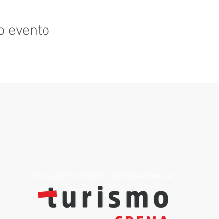
o evento
Visita anche:
https://turismocrema.it/