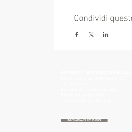
Condividi quest
INFOPOINT - PRO LOCO CREMA APS
Piazza Duomo 22, 26013 Crema (Cr)
Tel. 0373/81020
E-mail:
info@prolococrema.it
Partita IVA: 01156900191
Codice Fiscale: 91016050196
INFORMATIVA EX ART. 13 GDPR