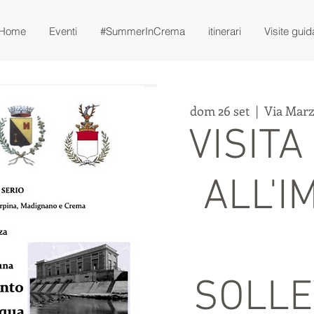
Home
Eventi
#SummerInCrema
itinerari
Visite guid
dom 26 set
  |  
Via Marz
VISITA
ALL'I
SOLL