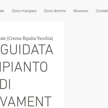
ate
Dove mangiare
Dove dormire
Muoversi
Contatti
ale (Crema-Ripalta Vecchia)
 GUIDATA
MPIANTO
DI
EVAMENT