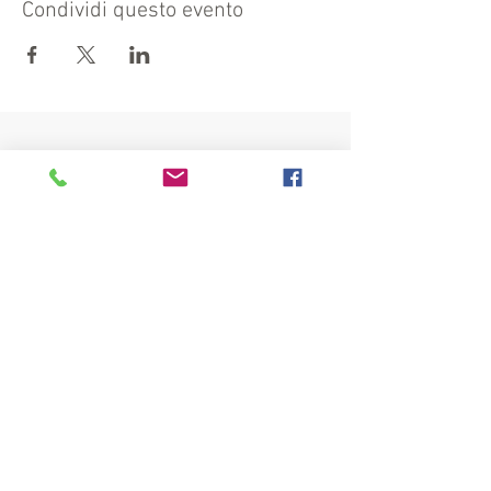
Condividi questo evento
Visita anche:
https://turismocrema.it/
a cura dell'Assessorato al Turismo di Crema
INFORMATIVA EX ART. 13 GDPR
INFOPOINT - PRO LOCO CREMA APS
Piazza Duomo 22, 26013 Crema (Cr)
Tel. 0373/81020
E-mail:
info@prolococrema.it