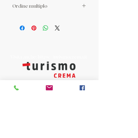
Ordine multiplo
Se acquisti più prodotti richiedi un
preventivo personalizzato per le spese
di spedizione a: info@prolococrema.it
Visita anche:
https://turismocrema.it/
a cura dell'Assessorato al Turismo di Crema
INFORMATIVA EX ART. 13 GDPR
INFOPOINT - PRO LOCO CREMA APS
Piazza Duomo 22, 26013 Crema (Cr)
Tel. 0373/81020
E-mail:
info@prolococrema.it
Partita IVA:
01156900191