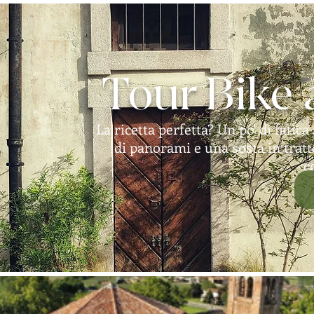
Tour Bike
La ricetta perfetta? Un po' di fatic
di panorami e una sosta in tratt
c