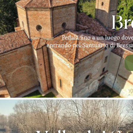
Br
Pedala fino a un luogo dov
entrando nel Santuario di Bressa