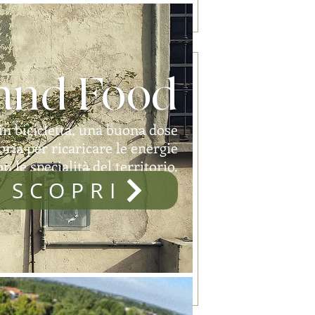
 and Food
a in bicicletta, una buona dose
oria per ricaricare le energie
on le specialità del territorio.
SCOPRI