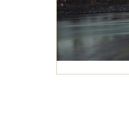
INFOPOINT - PRO LOCO CREMA APS
Piazza Duomo 22, 26013 Crema (Cr)
Tel. 0373/81020
E-mail:
info@prolococrema.it
Partita IVA: 01156900191
Codice Fiscale: 91016050196