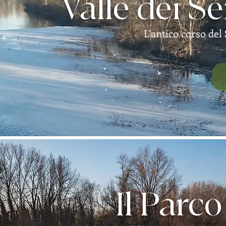
Valle dei S
L'antico corso del
Il Parco