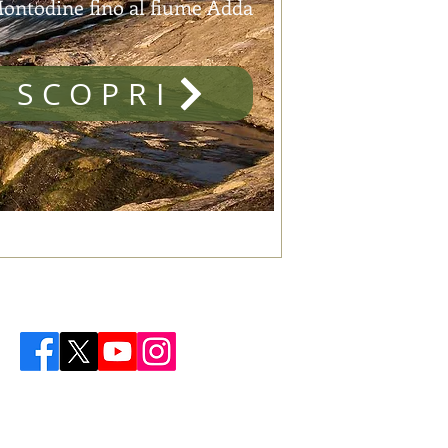
 Montodine fino al fiume Adda
SCOPRI