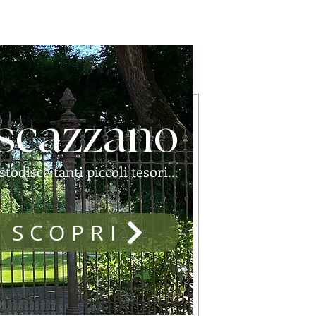
scazzano
disce tanti piccoli tesori...
SCOPRI